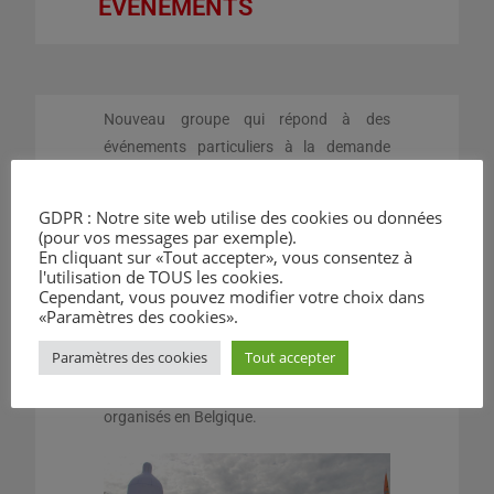
ÉVÉNEMENTS
Nouveau groupe qui répond à des
événements particuliers à la demande
d’organisateurs ou d’organisations de
jeunes. Le but est de faire de la
GDPR : Notre site web utilise des cookies ou données
prévention. Ce groupe est composé de
(pour vos messages par exemple).
En cliquant sur «Tout accepter», vous consentez à
bénévoles de tous les groupes de
l'utilisation de TOUS les cookies.
l’association.
Cependant, vous pouvez modifier votre choix dans
«Paramètres des cookies».
Nous participons chaque année aux
Paramètres des cookies
Tout accepter
évènements du 1er Décembre. Nous
pouvons être présent.e.s lors de festivals
organisés en Belgique.