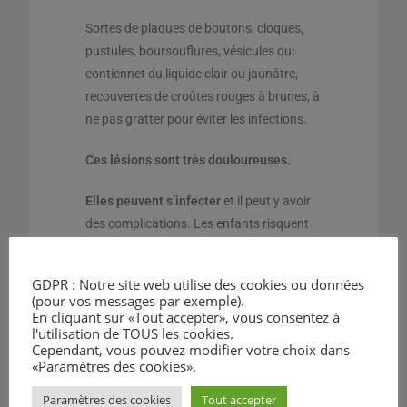
Sortes de plaques de boutons, cloques,
pustules, boursouflures, vésicules qui
contiennet du liquide clair ou jaunâtre,
recouvertes de croûtes rouges à brunes, à
ne pas gratter pour éviter les infections.
Ces lésions sont très douloureuses.
Elles peuvent s’infecter
et il peut y avoir
des complications. Les enfants risquent
plus de complications que les adultes.
GDPR : Notre site web utilise des cookies ou données
La guérison avec des soins appropriés
(pour vos messages par exemple).
prend moins d’un mois.
En cliquant sur «Tout accepter», vous consentez à
l'utilisation de TOUS les cookies.
Cependant, vous pouvez modifier votre choix dans
Sans soin, l’infection dans moins de 10%
«Paramètres des cookies».
des cas peut être mortelle.
Paramètres des cookies
Tout accepter