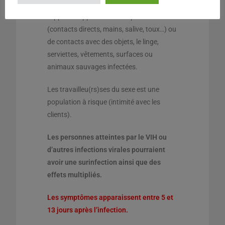
Cette infection peut avoir lieu lors de
rapports rapprochés entre personnes
(contacts directs, mains, salive, toux…) ou
de contacts avec des objets, le linge,
serviettes, vêtements, surfaces ou
animaux sauvages infectées.
Les travailleu(rs)ses du sexe est une
population à risque (intimité avec les
clients).
Les personnes atteintes par le VIH ou
d’autres infections virales pourraient
avoir une surinfection ainsi que des
effets multipliés.
Les symptômes apparaissent entre 5 et
13 jours après l’infection.