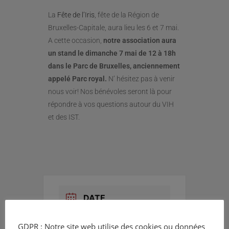
La
Fête de l’Iris
, fête de la Région de
Bruxelles-Capitale, aura lieu les 6 et 7 mai.
A cette occasion,
notre association aura
un stand le dimanche 7 mai de 12 à 18h
dans le Parc de Bruxelles, anciennement
appelé Parc royal.
N’ hésitez pas à venir
nous voir! Nos bénévoles seront là pour
répondre à vos questions autour du VIH
et des IST.
DATE
Mai 07 2023
GDPR : Notre site web utilise des cookies ou données