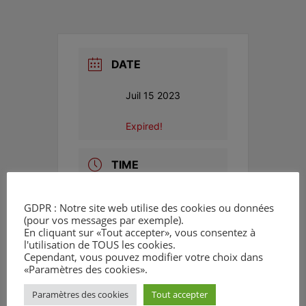
DATE
Juil 15 2023
Expired!
TIME
13 h 00 min - 16
GDPR : Notre site web utilise des cookies ou données
h 00 min
(pour vos messages par exemple).
En cliquant sur «Tout accepter», vous consentez à
l'utilisation de TOUS les cookies.
LOCATION
Cependant, vous pouvez modifier votre choix dans
«Paramètres des cookies».
Bruxelles
Paramètres des cookies
Tout accepter
Parc de Bruxelles