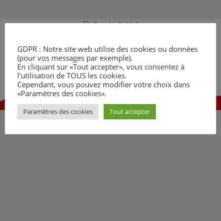
Besoin d’aide?
Appelez nous au 080020120 (numéro vert)
GDPR : Notre site web utilise des cookies ou données
(pour vos messages par exemple).
Tous les jours de 18 à 21h
En cliquant sur «Tout accepter», vous consentez à
Téléphone gratuit
l'utilisation de TOUS les cookies.
Cependant, vous pouvez modifier votre choix dans
«Paramètres des cookies».
Copyright © 2026 Aideinfosida | Powered by Aideinfosida
Paramètres des cookies
Tout accepter