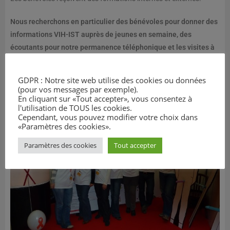
Nous recherchons en particulier des bénévoles pour donner des
informations VIH-IST auprès de jeunes en semaine, des
écoutants pour notre permanence téléphonique et les visites à
l’hôpital.
GDPR : Notre site web utilise des cookies ou données
Ce bénévolat vous intéresse ? Envoyez un message à
(pour vos messages par exemple).
aide.info.sida@gmail.com
En cliquant sur «Tout accepter», vous consentez à
l'utilisation de TOUS les cookies.
Cependant, vous pouvez modifier votre choix dans
«Paramètres des cookies».
Paramètres des cookies
Tout accepter