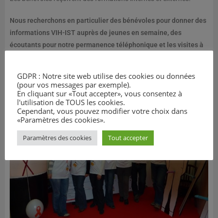
Nous recherchons en particulier des bénévoles pour donner des
informations VIH-IST auprès de jeunes en semaine, des
écoutants pour notre permanence téléphonique et les visites à
l’hôpital.
GDPR : Notre site web utilise des cookies ou données
Ce bénévolat vous intéresse ? Envoyez un message à
(pour vos messages par exemple).
aide.info.sida@gmail.com
En cliquant sur «Tout accepter», vous consentez à
l'utilisation de TOUS les cookies.
Cependant, vous pouvez modifier votre choix dans
«Paramètres des cookies».
Paramètres des cookies
Tout accepter